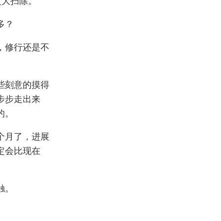
次大扫除。
多？
，修行还是不
些刻意的摸得
步步走出来
的。
个月了，进展
定会比现在
。
触。