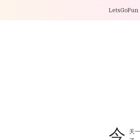
LetsGoFun
今
天