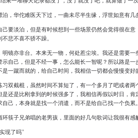
，结果一堆聊天记录都没了，没了就没了吧，就算做了一
漂泊，华佗难医天下过，一曲未尽半生缘，浮世如意有几
自己要淡泊，但是有时候想到一些场景仍然会觉得很在意
到不悲不喜不骄不躁。
，明镜亦非台。本来无一物，何处惹尘埃。我还是需要一
警示自己，但是不经一事，怎么能长一智呢？所以路是一
不是一蹴而就的，给自己时间，我相信一切都会慢慢变好
练习双截棍，虽然时间不算短了，有一个多月了吧或者两
但是还是比刚拿到的时候强多了，我相信再假以时日，肯
求自己，本身就是找一个消遣，而不是给自己找一个负累
循环筷子兄弟唱的老男孩，里面的好几句歌词让我很有感
实现了吗”