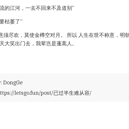
奔流的江河，一去不回来不及道别”
要枯萎了”
得意须尽欢，莫使金樽空对月。 所以 人生在世不称意，明
 仰天大笑出门去，我辈岂是蓬蒿人。
r
:
DongGe
ttps://letsgo.fun/post/已过半生难从容/