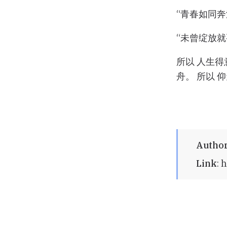
“青春如同
“未曾绽放就
所以 人生
舟。 所以
Autho
Link
:
h