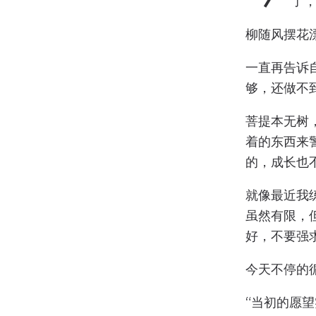
了
柳随风摆花
一直再告诉
够，还做不
菩提本无树
着的东西来
的，成长也
就像最近我
虽然有限，
好，不要强
今天不停的
“当初的愿望