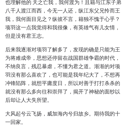
也理解他的 天之亡我，我何渡为！且籍与江东子弟
八千人渡江而西，今无一人还，纵江东父兄怜而王
我，我何面目见之？纵彼不言，籍独不愧于心乎？
项羽这一点我觉得和我很像，有英雄气有儿女情，
但是没有君王志。
后来我逐渐对项羽了解多了，发现的确是只能为王
为将难成帝，思想还停留在战国群雄争霸的时代，
不纳良言，残忍暴虐，不懂为君之道。渐渐的对项
羽没有那么喜欢了，也可能是我年纪大了，不想再
冲锋陷阵，就想平庸度日，所以对善于打打杀杀的
就没有那么多向往和崇拜了，揭开了神秘的面纱以
后却让人大失所望。
大风起兮云飞扬，威加海内兮归故乡。期待我的十
一回家。