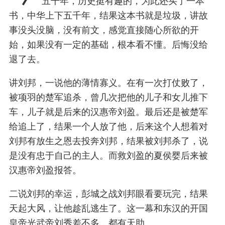
五千年，历史挺有趣的，为此还买了一本
书，中华上下五千年，结果这本书就是垃圾，讲故
事没头没脑，没有前文，感觉直接随心所欲的开
始，如果没有一定的基础，根本看不懂。后悔没给
退了去。
讲刘邦，一说他的薄情寡义。在有一次打仗败了，
被项羽的楚军追杀，曾几次把他的儿子和女儿推下
车，儿子就是后来的汉惠帝刘盈。最后还是被楚军
给追上了，结果一个人放了他，后来这个人想着对
刘邦有放生之恩去投奔刘邦，结果被刘邦杀了，说
是没有忠于自己的主人。而救刘盈的夏侯婴后来被
汉惠帝刘盈报答。
二说刘邦的幸运，彭城之战刘邦眼看要玩完，结果
天起大风，让他趁乱逃生了。这一幕和东汉的开国
皇帝光武帝刘秀差不多，都有天助。